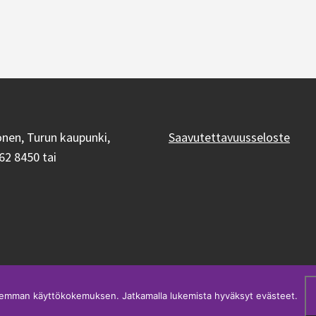
onen, Turun kaupunki,
Saavutettavuusseloste
62 8450 tai
aremman käyttökokemuksen. Jatkamalla lukemista hyväksyt evästeet.