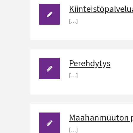
Kiinteistöpalvel
[…]
Perehdytys
[…]
Maahanmuuton pe
[…]