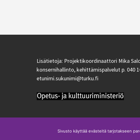
Artikkelien
selaus
Lisätietoja: Projektikoordinaattori Mika Sal
konsernihallinto, kehittämispalvelut p. 040 1
etunimi.sukunimi@turku.fi
Sivusto käyttää evästeitä tarjotakseen p
Proudly powered by WordPress
|
Theme:
Rocked
by aThemes.