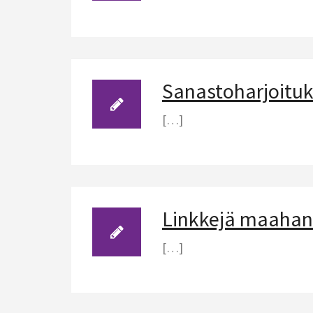
Sanastoharjoituk
[…]
Linkkejä maaha
[…]