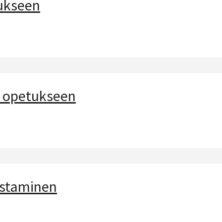
ukseen
a opetukseen
staminen