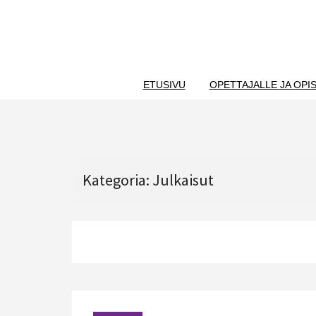
Skip
to
content
ETUSIVU
OPETTAJALLE JA OPIS
Kategoria:
Julkaisut