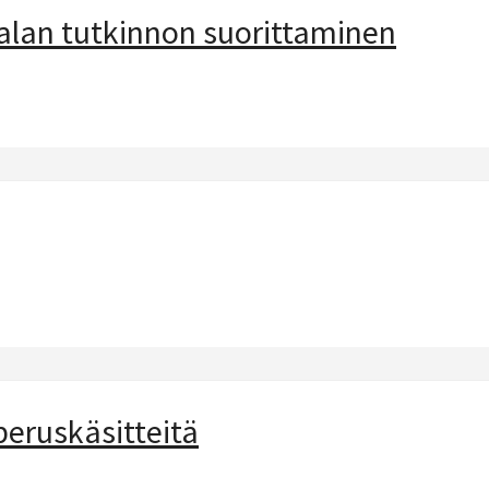
ualan tutkinnon suorittaminen
ruskäsitteitä