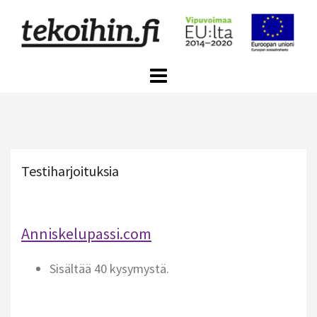
Skip
to
content
Testiharjoituksia
Anniskelupassi.com
Sisältää 40 kysymystä.