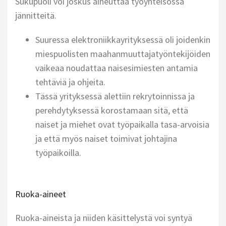
Sukupuoli voi joskus aiheuttaa työyhteisössä
jännitteitä.
Suuressa elektroniikkayrityksessä oli joidenkin
miespuolisten maahanmuuttajatyöntekijöiden
vaikeaa noudattaa naisesimiesten antamia
tehtäviä ja ohjeita.
Tässä yrityksessä alettiin rekrytoinnissa ja
perehdytyksessä korostamaan sitä, että
naiset ja miehet ovat työpaikalla tasa-arvoisia
ja että myös naiset toimivat johtajina
työpaikoilla.
Ruoka-aineet
Ruoka-aineista ja niiden käsittelystä voi syntyä