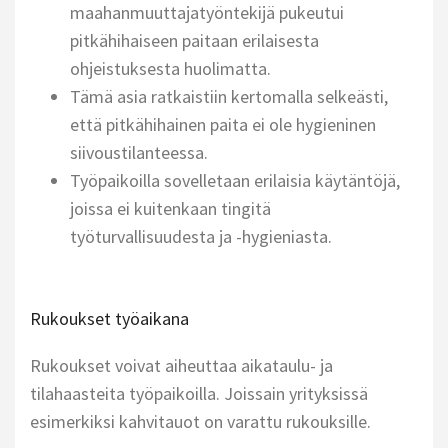
maahanmuuttajatyöntekijä pukeutui
pitkähihaiseen paitaan erilaisesta
ohjeistuksesta huolimatta.
Tämä asia ratkaistiin kertomalla selkeästi,
että pitkähihainen paita ei ole hygieninen
siivoustilanteessa.
Työpaikoilla sovelletaan erilaisia käytäntöjä,
joissa ei kuitenkaan tingitä
työturvallisuudesta ja -hygieniasta.
Rukoukset työaikana
Rukoukset voivat aiheuttaa aikataulu- ja
tilahaasteita työpaikoilla. Joissain yrityksissä
esimerkiksi kahvitauot on varattu rukouksille.