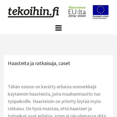
Skip
to
content
Haasteita ja ratkaisuja, caset
Tähän osioon on kerätty erilaisia esimerkkejä
käytännön haasteista, joita maahanmuutto tuo
työpaikoille. Haasteisiin on yritetty löytää myös
ratkaisu. On hyvä muistaa, että haasteet ja
työpaikat ovat erilaisia, joten ei ole olemassa yhtä