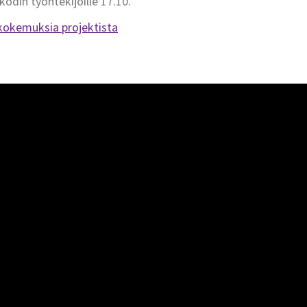
kodin työntekijöille 17.10.
kokemuksia projektista