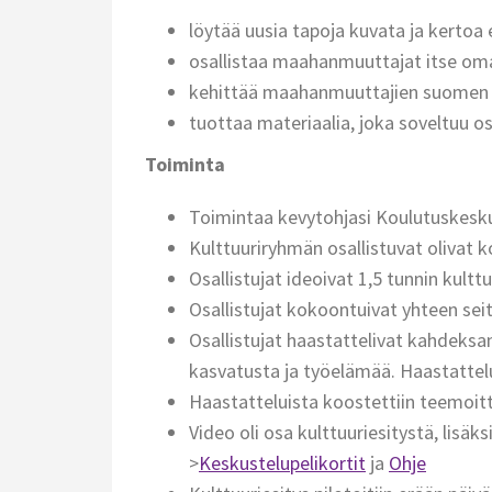
löytää uusia tapoja kuvata ja kertoa
osallistaa maahanmuuttajat itse oman
kehittää maahanmuuttajien suomen ki
tuottaa materiaalia, joka soveltuu os
Toiminta
Toimintaa kevytohjasi Koulutuskes
Kulttuuriryhmän osallistuvat olivat k
Osallistujat ideoivat 1,5 tunnin kult
Osallistujat kokoontuivat yhteen se
Osallistujat haastattelivat kahdeksan
kasvatusta ja työelämää. Haastattelu
Haastatteluista koostettiin teemoitt
Video oli osa kulttuuriesitystä, lisäks
>
Keskustelupelikortit
ja
Ohje