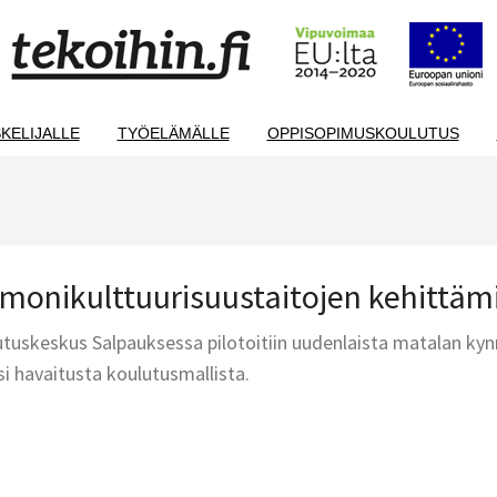
KELIJALLE
TYÖELÄMÄLLE
OPPISOPIMUSKOULUTUS
 monikulttuurisuustaitojen kehittäm
utuskeskus Salpauksessa pilotoitiin uudenlaista matalan ky
si havaitusta koulutusmallista.