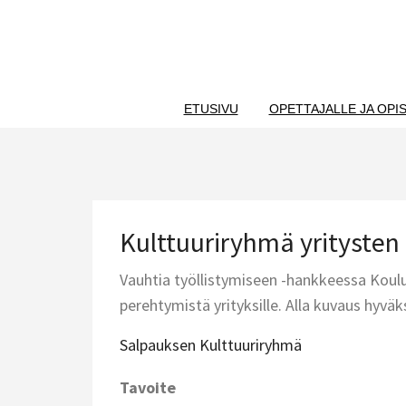
Skip
to
content
ETUSIVU
OPETTAJALLE JA OPIS
Kulttuuriryhmä yritysten
Vauhtia työllistymiseen -hankkeessa Koul
perehtymistä yrityksille. Alla kuvaus hyväk
Salpauksen Kulttuuriryhmä
Tavoite