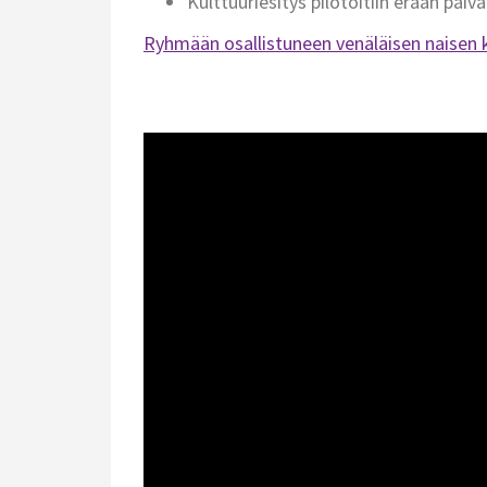
Kulttuuriesitys pilotoitiin erään päivä
Ryhmään osallistuneen venäläisen naisen 