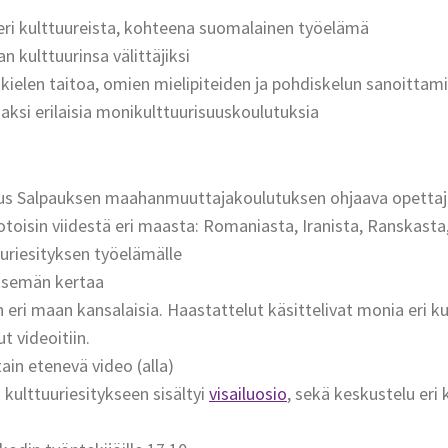
 eri kulttuureista, kohteena suomalainen työelämä
 kulttuurinsa välittäjiksi
elen taitoa, omien mielipiteiden ja pohdiskelun sanoittam
aksi erilaisia monikulttuurisuuskoulutuksia
kus Salpauksen maahanmuuttajakoulutuksen ohjaava opettaj
otoisin viidestä eri maasta: Romaniasta, Iranista, Ranskasta
tuuriesityksen työelämälle
itsemän kertaa
 eri maan kansalaisia. Haastattelut käsittelivat monia eri ku
t videoitiin.
ain etenevä video (alla)
i kulttuuriesitykseen sisältyi
visailuosio
, sekä keskustelu eri