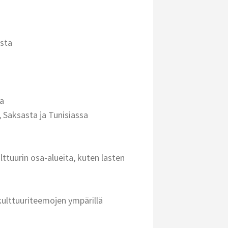
ista
a
, Saksasta ja Tunisiassa
lttuurin osa-alueita, kuten lasten
 kulttuuriteemojen ympärillä