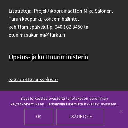
Lisätietoja: Projektikoordinaattori Mika Salonen,
Turun kaupunki, konsernihallinto,
kehittämispalvelut p. 040 162 8450 tai
etunimi.sukunimi@turku.fi
Saavutettavuusseloste
Sivusto käyttää evästeitä tarjotakseen paremman
käyttökokemuksen. Jatkamalla lukemista hyväksyt evästeet.
OK
LISÄTIETOJA
Proudly powered by WordPress
|
Theme:
Rocked
by aThemes.