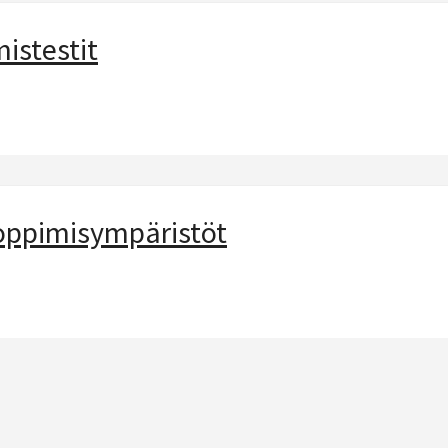
istestit
 oppimisympäristöt