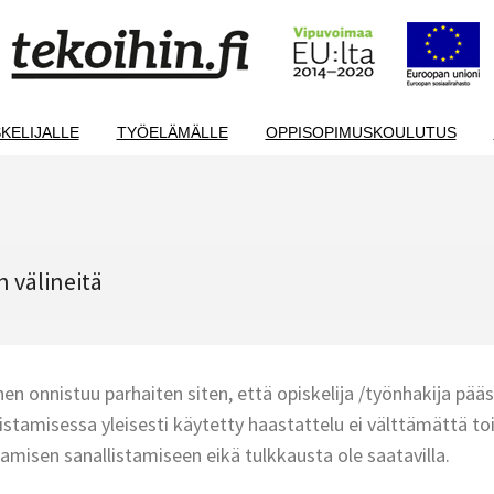
KELIJALLE
TYÖELÄMÄLLE
OPPISOPIMUSKOULUTUS
 välineitä
 onnistuu parhaiten siten, että opiskelija /työnhakija p
stamisessa yleisesti käytetty haastattelu ei välttämättä t
osaamisen sanallistamiseen eikä tulkkausta ole saatavilla.