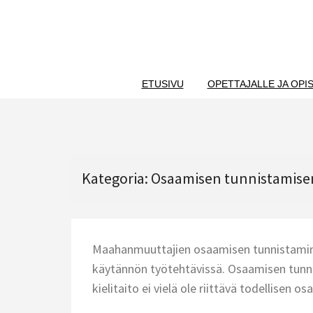
Skip
to
content
ETUSIVU
OPETTAJALLE JA OPIS
Kategoria:
Osaamisen tunnistamisen
Maahanmuuttajien osaamisen tunnistaminen
käytännön työtehtävissä. Osaamisen tunni
kielitaito ei vielä ole riittävä todellisen 