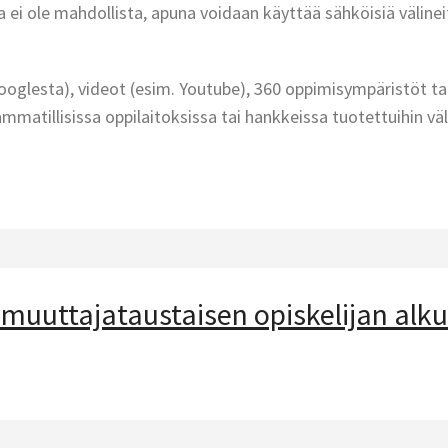
a ei ole mahdollista, apuna voidaan käyttää sähköisiä välinei
Googlesta), videot (esim. Youtube), 360 oppimisympäristöt tai
ammatillisissa oppilaitoksissa tai hankkeissa tuotettuihin väli
uttajataustaisen opiskelijan alku