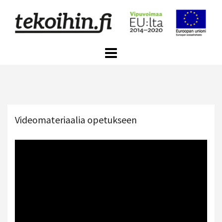
Skip
to
content
Videomateriaalia opetukseen