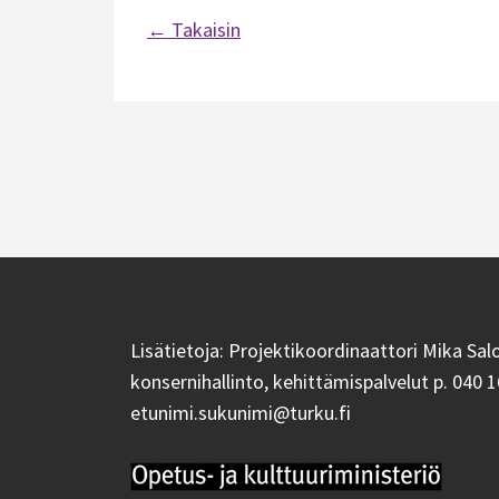
← Takaisin
Artikkelien
selaus
Lisätietoja: Projektikoordinaattori Mika Sal
konsernihallinto, kehittämispalvelut p. 040 1
etunimi.sukunimi@turku.fi