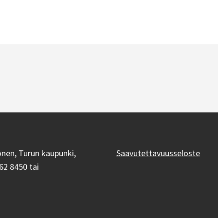
onen, Turun kaupunki,
Saavutettavuusseloste
62 8450 tai