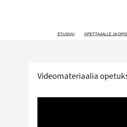
Skip
to
content
ETUSIVU
OPETTAJALLE JA OPIS
Videomateriaalia opetuk