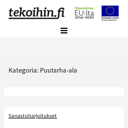
Skip
to
content
Kategoria:
Puutarha-ala
Sanastoharjoitukset